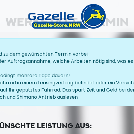
WERKSTATT-TERMIN
rad zu dem gewünschten Termin vorbei.
der Auftragsannahme, welche Arbeiten nötig sind, was es
bedingt mehrere Tage dauern!
 Fahrrad in einem Leasingvertrag befindet oder ein Versic
auf Ihr geputztes Fahrrad. Das spart Zeit und Geld bei de
sch und Shimano Antrieb auslesen
WÜNSCHTE LEISTUNG AUS: