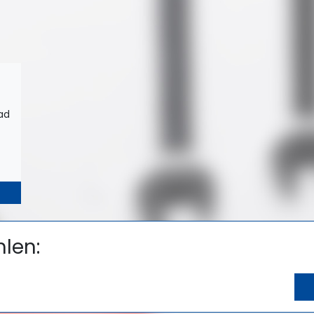
ad
len: