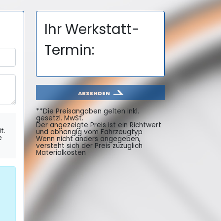
Ihr Werkstatt-
Termin:
ABSENDEN
**Die Preisangaben gelten inkl.
gesetzl. MwSt.
Der angezeigte Preis ist ein Richtwert
t.
und abhängig vom Fahrzeugtyp
e
Wenn nicht anders angegeben,
versteht sich der Preis zuzüglich
Materialkosten